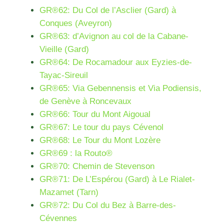
GR®62: Du Col de l’Asclier (Gard) à
Conques (Aveyron)
GR®63: d’Avignon au col de la Cabane-
Vieille (Gard)
GR®64: De Rocamadour aux Eyzies-de-
Tayac-Sireuil
GR®65: Via Gebennensis et Via Podiensis,
de Genève à Roncevaux
GR®66: Tour du Mont Aigoual
GR®67: Le tour du pays Cévenol
GR®68: Le Tour du Mont Lozère
GR®69 : la Routo®
GR®70: Chemin de Stevenson
GR®71: De L’Espérou (Gard) à Le Rialet-
Mazamet (Tarn)
GR®72: Du Col du Bez à Barre-des-
Cévennes