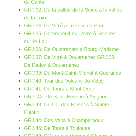
du Cantal
GR®32: De la vallée de la Seine à la vallée
de la Loire
GR®34: De Vitré à Le Tour-du-Parc
GR®35: De Verneuil-sur-Avre à Seiches-
sur-le-Loir
GR®36: De Ouistreham à Bourg-Madame
GR®37: De Vitré à Douarnenez
GR®38:
De Redon à Douarnenez
GR®39: Du Mont-Saint-Michel à Guérande
GR®40: Tour des Volcans du Velay
GR®41: De Tours à Mont-Dore
GR® 42: De Saint-Etienne à Avignon
GR®43: Du Col des Faïsses à Sainte-
Eulalie
GR®44: Des Vans à Champerboux
GR®46: De Tours à Toulouse