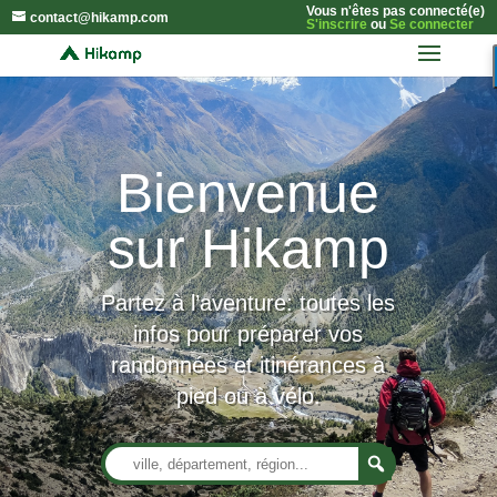
Vous n'êtes pas connecté(e)
contact@hikamp.com
S'inscrire
ou
Se connecter
Bienvenue
sur Hikamp
Partez à l’aventure: toutes les
infos pour préparer vos
randonnées et itinérances à
pied ou à vélo.