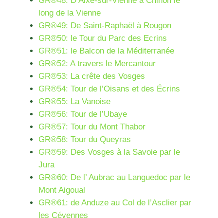
GR®48: D’Aixe-sur-Vienne à Chinon le
long de la Vienne
GR®49: De Saint-Raphaël à Rougon
GR®50: le Tour du Parc des Ecrins
GR®51: le Balcon de la Méditerranée
GR®52: A travers le Mercantour
GR®53: La crête des Vosges
GR®54: Tour de l’Oisans et des Écrins
GR®55: La Vanoise
GR®56: Tour de l’Ubaye
GR®57: Tour du Mont Thabor
GR®58: Tour du Queyras
GR®59: Des Vosges à la Savoie par le
Jura
GR®60: De l’ Aubrac au Languedoc par le
Mont Aigoual
GR®61: de Anduze au Col de l’Asclier par
les Cévennes