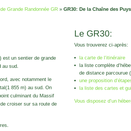
rs de Grande Randonnée GR
»
GR30: De la Chaîne des Puys
Le GR30:
Vous trouverez ci-après:
la carte de l’itinéraire
 est un sentier de grande
la liste complète d’héb
d au sud.
de distance parcourue (
nord, avec notamment le
une proposition d’étape
tal(1 855 m) au sud. On
la liste des cartes et gu
point culminant du Massif
Vous disposez d’un héber
de croiser sur sa route de
res.