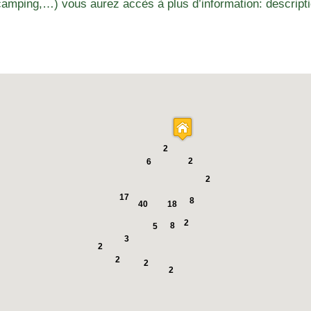
amping,…) vous aurez accès à plus d’information: descriptio
2
2
6
2
17
8
18
40
2
8
5
3
2
2
2
2