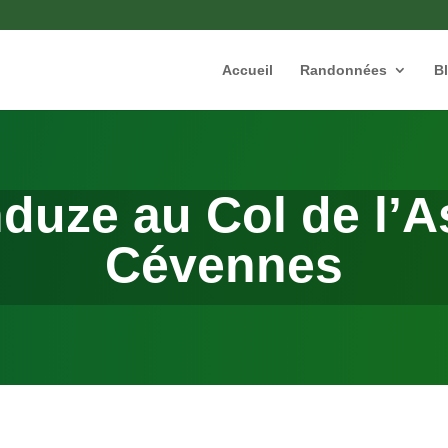
Accueil
Randonnées
B
uze au Col de l’As
Cévennes