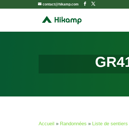
contact@hikamp.com
GR41
Accueil
»
Randonnées
»
Liste de sentie