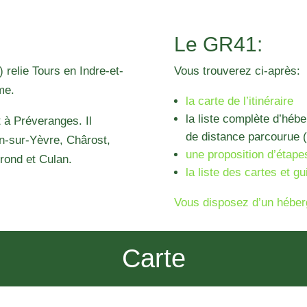
Le GR41:
relie Tours en Indre-et-
Vous trouverez ci-après:
me.
la carte de l’itinéraire
la liste complète d’héb
t à Préveranges. Il
de distance parcourue (
n-sur-Yèvre, Chârost,
une proposition d’étape
rond et Culan.
la liste des cartes et gu
Vous disposez d’un héber
Carte