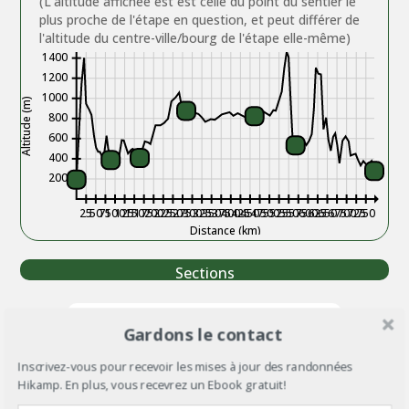
(L'altitude affichée est est celle du point du sentier le
plus proche de l'étape en question, et peut différer de
l'altitude du centre-ville/bourg de l'étape elle-même)
1400
1200
1000
Altitude (m)
800
600
400
200
25
50
75
100
125
150
175
200
225
250
275
300
325
350
375
400
425
450
475
500
525
550
575
600
625
650
675
700
725
750
Distance (km)
Sections
Gardons le contact
Inscrivez-vous pour recevoir les mises à jour des randonnées
Hikamp. En plus, vous recevrez un Ebook gratuit!