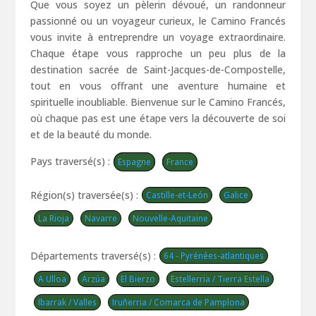
Que vous soyez un pèlerin dévoué, un randonneur
passionné ou un voyageur curieux, le Camino Francés
vous invite à entreprendre un voyage extraordinaire.
Chaque étape vous rapproche un peu plus de la
destination sacrée de Saint-Jacques-de-Compostelle,
tout en vous offrant une aventure humaine et
spirituelle inoubliable. Bienvenue sur le Camino Francés,
où chaque pas est une étape vers la découverte de soi
et de la beauté du monde.
Pays traversé(s) :
Espagne
France
Région(s) traversée(s) :
Castille-et-León
Galice
La Rioja
Navarre
Nouvelle-Aquitaine
Départements traversé(s) :
64 - Pyrénées-atlantiques
A Ulloa
Arzúa
El Bierzo
Estellerria / Tierra Estella
Ibarrak / Valles
Iruñerria / Comarca de Pamplona