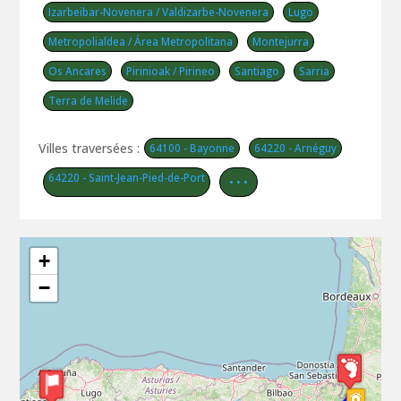
Izarbeibar-Novenera / Valdizarbe-Novenera
Lugo
Metropolialdea / Área Metropolitana
Montejurra
Os Ancares
Pirinioak / Pirineo
Santiago
Sarria
Terra de Melide
Villes traversées :
64100 - Bayonne
64220 - Arnéguy
64220 - Saint-Jean-Pied-de-Port
• • •
+
−