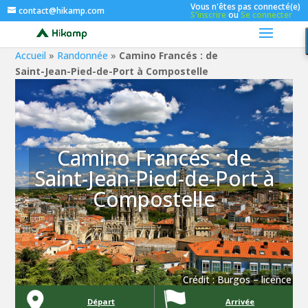
Vous n'êtes pas connecté(e)
contact@hikamp.com
S'inscrire
ou
Se connecter
Accueil
»
Randonnée
»
Camino Francés : de
Saint-Jean-Pied-de-Port à Compostelle
Camino Francés : de
Saint-Jean-Pied-de-Port à
Compostelle
Crédit :
Burgos
–
licence
Départ
Arrivée