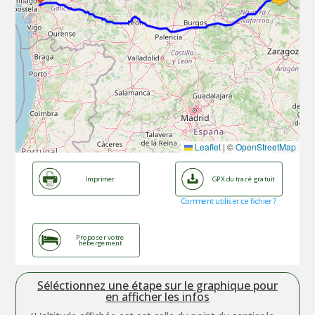
Leaflet
|
©
OpenStreetMap
Imprimer
GPX du tracé gratuit
Comment utiliser ce fichier ?
Proposer votre
hébergement
Séléctionnez une étape sur le graphique pour
en afficher les infos