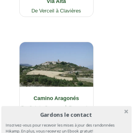
Via Alta
De Verceil à Clavières
Camino Aragonés
Du Col de Somport à Puente-la-
Gardons le contact
Reina
Inscrivez-vous pour recevoir les mises à jour des randonnées
Hikamp. En plus, vous recevrez un Ebook gratuit!