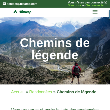
Vous n'êtes pas connecté(e)
contact@hikamp.com
S'inscrire
ou
Se connecter
Chemins de
légende
Accueil
»
Randonnées
»
Chemins de légende
Vous trouverez ci-après la liste des randonnées