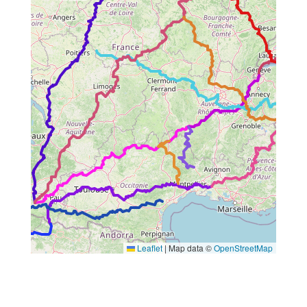
Leaflet
|
Map data ©
OpenStreetMap