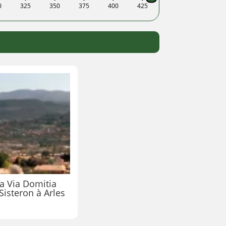
0
325
350
375
400
425
a Via Domitia
 Sisteron à Arles