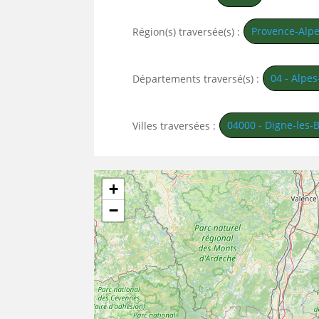
Provence-Alpe
Région(s) traversée(s) :
04 - Alpe
Départements traversé(s) :
04000 - Digne-les-
Villes traversées :
+
−