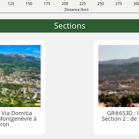
125
150
175
200
225
250
275
30
Distance (km)
Sections
 Via Domitia
GR®653D : l
 Montgenèvre à
Section 2 : de
eron