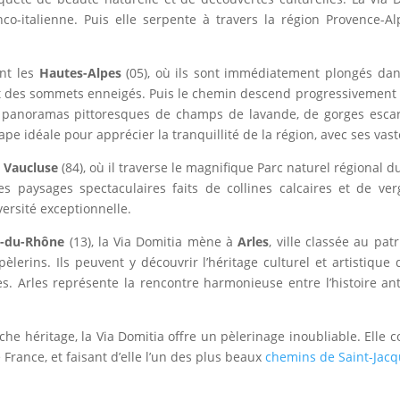
nco-italienne. Puis elle serpente à travers la région Provence-Al
nt les
Hautes-Alpes
(05), où ils sont immédiatement plongés da
et des sommets enneigés. Puis le chemin descend progressivement 
es panoramas pittoresques de champs de lavande, de gorges escarp
tape idéale pour apprécier la tranquillité de la région, avec ses va
e
Vaucluse
(84), où il traverse le magnifique Parc naturel régional d
es paysages spectaculaires faits de collines calcaires et de ver
rsité exceptionnelle.
-du-Rhône
(13), la Via Domitia mène à
Arles
, ville classée au pa
èlerins. Ils peuvent y découvrir l’héritage culturel et artistiqu
s. Arles représente la rencontre harmonieuse entre l’histoire an
che héritage, la Via Domitia offre un pèlerinage inoubliable. Elle co
 France, et faisant d’elle l’un des plus beaux
chemins de Saint-Jac