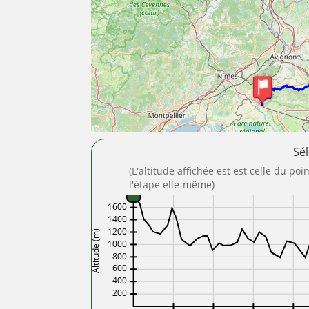
Sél
(L'altitude affichée est est celle du po
l'étape elle-même)
1600
1400
1200
Altitude (m)
1000
800
600
400
200