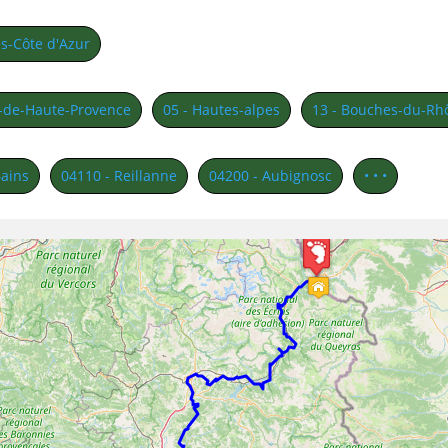
s-Côte d'Azur
s-de-Haute-Provence
05 - Hautes-alpes
13 - Bouches-du-Rh
Bains
04110 - Reillanne
04200 - Aubignosc
• • •