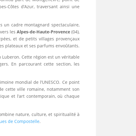
pes-Côtes d’Azur, traversant ainsi une
ns un cadre montagnard spectaculaire,
vers les
Alpes-de-Haute-Provence
(04),
ées, et de petits villages provençaux
stes plateaux et ses parfums envoûtants.
u Luberon. Cette région est un véritable
gers. En parcourant cette section, les
trimoine mondial de l’UNESCO. Ce point
e de cette ville romaine, notamment son
tique et l’art contemporain, où chaque
mbine nature, culture, et spiritualité à
ques de Compostelle
.