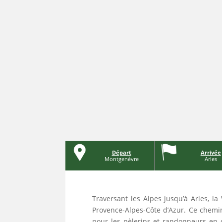
Départ
Arrivée
Montgenèvre
Arles
Traversant les Alpes jusqu’à Arles, la
Provence-Alpes-Côte d’Azur. Ce chemin 
pour les pèlerins et randonneurs en 