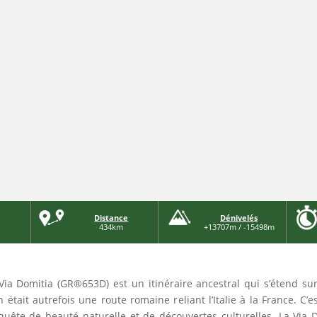
Distance
Dénivelés
434km
+13707m / -15498m
 Via Domitia (GR®653D) est un itinéraire ancestral qui s’étend s
était autrefois une route romaine reliant l’Italie à la France. C’
quête de beauté naturelle et de découvertes culturelles. La Via 