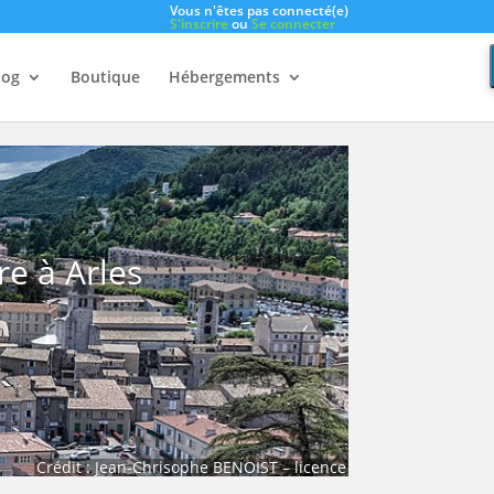
Vous n'êtes pas connecté(e)
S'inscrire
ou
Se connecter
log
Boutique
Hébergements
e à Arles
Crédit :
Jean-Chrisophe BENOIST
–
licence