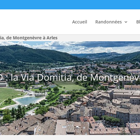
Accueil
Randonnées
B
ia, de Montgenèvre à Arles
: la Via Domitia, de Montgenèvr