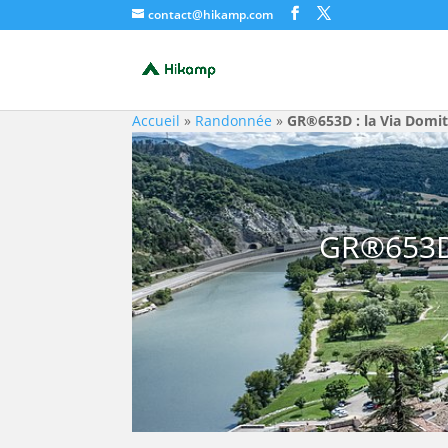
contact@hikamp.com
Accueil
»
Randonnée
»
GR®653D : la Via Domit
GR®653D 