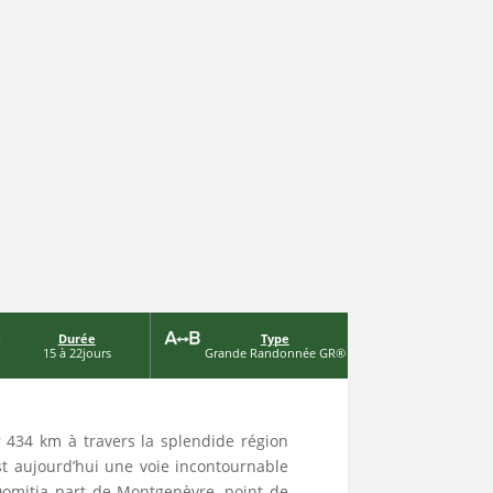
Durée
Type
15 à 22jours
Grande Randonnée GR®
ur 434 km à travers la splendide région
est aujourd’hui une voie incontournable
Domitia part de Montgenèvre, point de