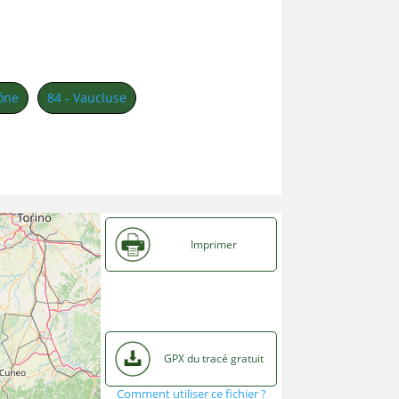
ône
84 - Vaucluse
Imprimer
GPX du tracé gratuit
Comment utiliser ce fichier ?