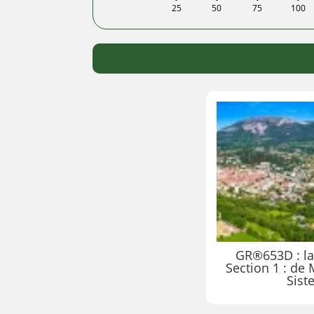
25
50
75
100
GR®653D : la
Section 1 : de
Sist