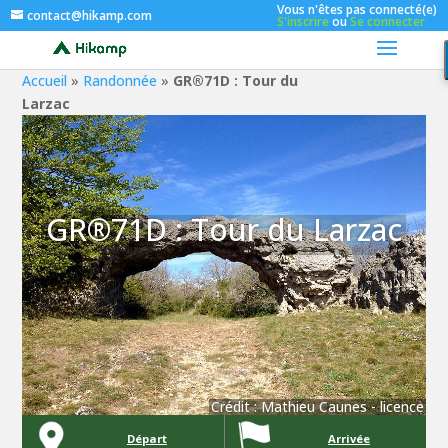
Vous n'êtes pas connecté(e)
contact@hikamp.com
S'inscrire
ou
Se connecter
Accueil
»
Randonnée
»
GR®71D : Tour du
Larzac
GR®71D : Tour du Larzac
Crédit :
Mathieu Caunes
-
licence
Départ
Arrivée