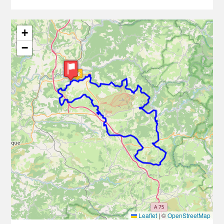
+
−
Leaflet
|
©
OpenStreetMap