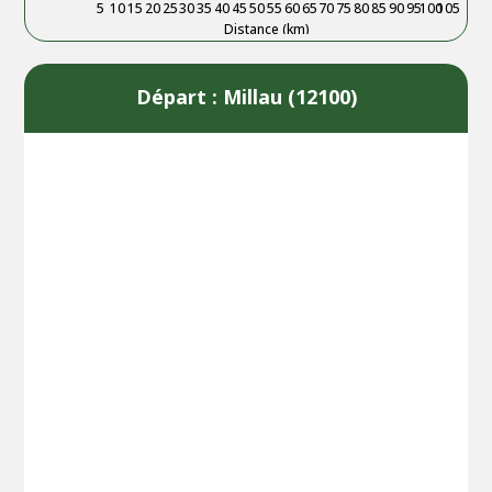
5
10
15
20
25
30
35
40
45
50
55
60
65
70
75
80
85
90
95
100
105
Distance (km)
Départ : Millau (12100)