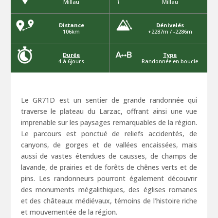
Millau
Millau
Distance
Dénivelés
106km
+2287m / -2286m
Durée
Type
4 à 6jours
Randonnée en boucle
Le GR71D est un sentier de grande randonnée qui
traverse le plateau du Larzac, offrant ainsi une vue
imprenable sur les paysages remarquables de la région.
Le parcours est ponctué de reliefs accidentés, de
canyons, de gorges et de vallées encaissées, mais
aussi de vastes étendues de causses, de champs de
lavande, de prairies et de forêts de chênes verts et de
pins. Les randonneurs pourront également découvrir
des monuments mégalithiques, des églises romanes
et des châteaux médiévaux, témoins de l’histoire riche
et mouvementée de la région.