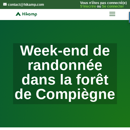
Vous n'êtes pas connecté(e)
contact@hikamp.com
S'inscrire
ou
Se connecter
Week-end de
randonnée
dans la forêt
de Compiègne