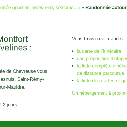
onnée (journée, week-end, semaine…)
»
Randonnée autour 
ontfort
Vous trouverez ci-après:
velines :
la carte de l’itinéraire
une proposition d’étape
la liste complète d’héb
llée de Chevreuse vous
de distance parcourue
 Mesnuls, Saint-Rémy-
la liste des cartes et gu
-sur-Mauldre.
Un hébergement à proximi
 2 jours.