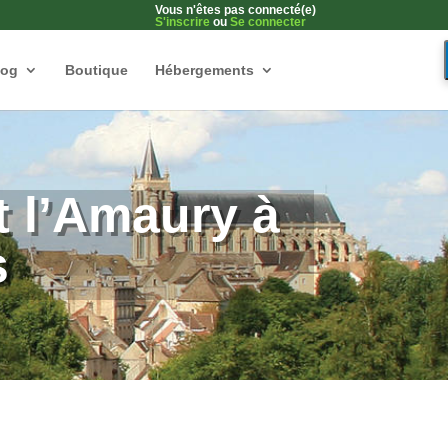
Vous n'êtes pas connecté(e)
S'inscrire
ou
Se connecter
log
Boutique
Hébergements
 l’Amaury à
s