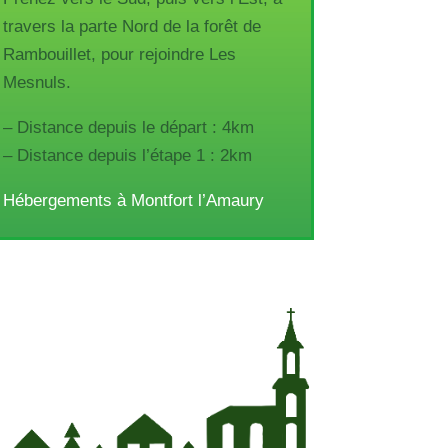
travers la parte Nord de la forêt de
Rambouillet, pour rejoindre Les
Mesnuls.
– Distance depuis le départ : 4km
– Distance depuis l’étape 1 : 2km
Hébergements à Montfort l’Amaury