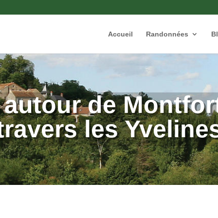
Accueil
Randonnées
B
autour de Montfort
travers les Yveline