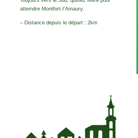
Toujours vers le Sud, quittez Méré pour
atteindre Montfort-l’Amaury.
– Distance depuis le départ : 2km