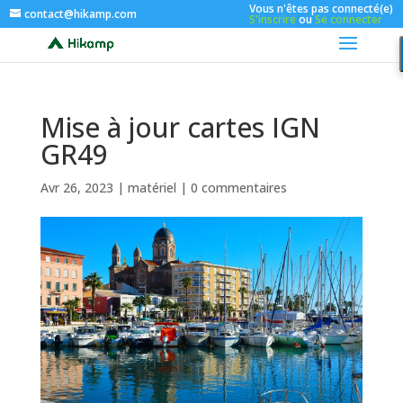
Vous n'êtes pas connecté(e)
contact@hikamp.com
S'inscrire
ou
Se connecter
Mise à jour cartes IGN
GR49
Avr 26, 2023
|
matériel
|
0 commentaires