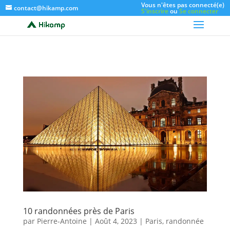
Vous n'êtes pas connecté(e)
contact@hikamp.com
S'inscrire
ou
Se connecter
10 randonnées près de Paris
par
Pierre-Antoine
|
Août 4, 2023
|
Paris
,
randonnée