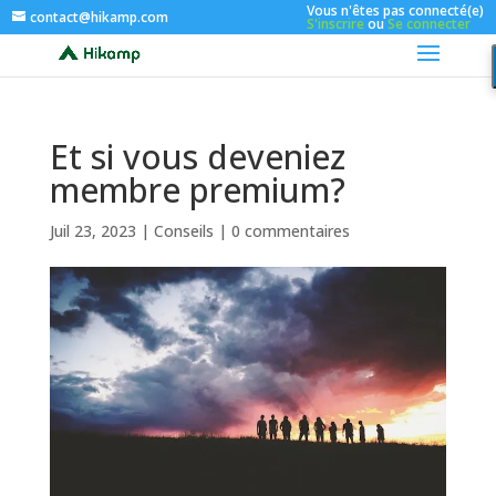
Vous n'êtes pas connecté(e)
contact@hikamp.com
S'inscrire
ou
Se connecter
Et si vous deveniez
membre premium?
Juil 23, 2023
|
Conseils
|
0 commentaires