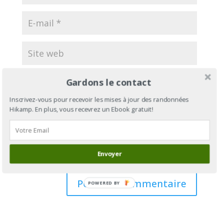
Ce site est protégé par reCAPTCHA et la
Politique de
Gardons le contact
confidentialité
, ainsi que les
Conditions de service
Google
Inscrivez-vous pour recevoir les mises à jour des randonnées
s’appliquent.
Hikamp. En plus, vous recevrez un Ebook gratuit!
Prévenez-moi de tous les nouveaux commentaires
par e-mail.
Prévenez-moi de tous les nouveaux articles par e-
Envoyer
mail.
POWERED BY