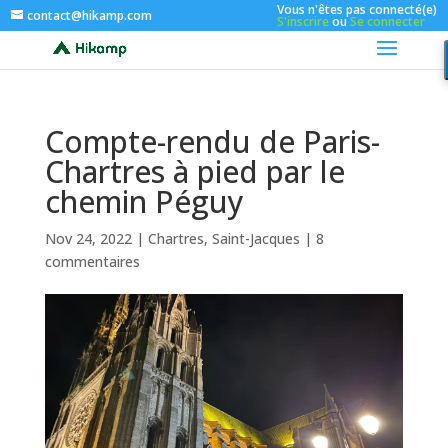
Vous n'êtes pas connecté(e)
contact@hikamp.com
S'inscrire
ou
Se connecter
Compte-rendu de Paris-
Chartres à pied par le
chemin Péguy
Nov 24, 2022
|
Chartres
,
Saint-Jacques
|
8
commentaires