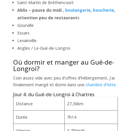
Saint-Martin de Bréthencourt
Ablis – pause du midi ,
boulangerie
,
boucherie
,
attention peu de restaurant
s
Gourville
Essars
Levainville
Angles / Le-Gué-de-Longroi
Où dormir et manger au Gué-de-
Longroi?
Coin assez vide avec peu d’offres d’hébergement, j’ai
finalement mangé et dormi dans une
chambre d’hôte
.
Jour 4: du Gué-de-Longroi à Chartres
Distance
27,30km
Durée
7h14
Vitesse
3,75km/h