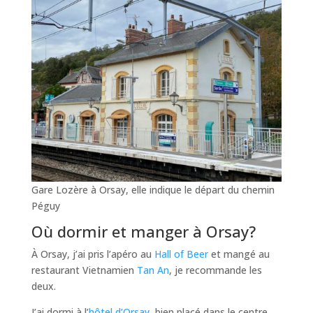
Gare Lozère à Orsay, elle indique le départ du chemin
Péguy
Où dormir et manger à Orsay?
À Orsay, j’ai pris l’apéro au
Hall of Beer
et mangé au
restaurant Vietnamien
Tan An
, je recommande les
deux.
J’ai dormi à l’
hôtel d’Orsay
, bien placé dans le centre