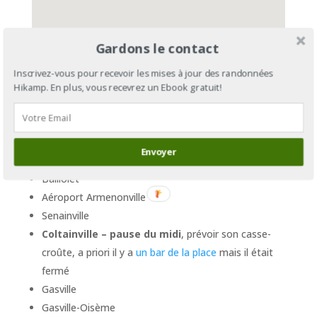
Gardons le contact
Inscrivez-vous pour recevoir les mises à jour des randonnées
Étapes
Hikamp. En plus, vous recevrez un Ebook gratuit!
Angles
Gué-de-Longroi
Ymeray
Envoyer
Pont sous Gallardon
Baillolet
Aéroport Armenonville
Senainville
Coltainville – pause du midi
, prévoir son casse-
croûte, a priori il y a
un bar de la place
mais il était
fermé
Gasville
Gasville-Oisème