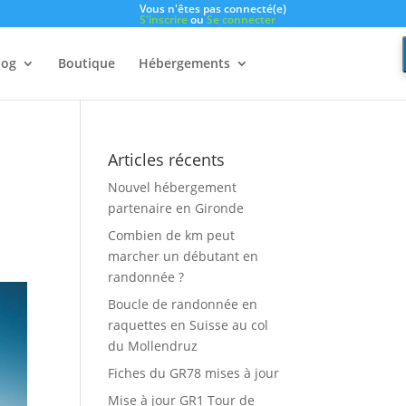
Vous n'êtes pas connecté(e)
S'inscrire
ou
Se connecter
log
Boutique
Hébergements
Articles récents
Nouvel hébergement
partenaire en Gironde
Combien de km peut
marcher un débutant en
randonnée ?
Boucle de randonnée en
raquettes en Suisse au col
du Mollendruz
Fiches du GR78 mises à jour
Mise à jour GR1 Tour de