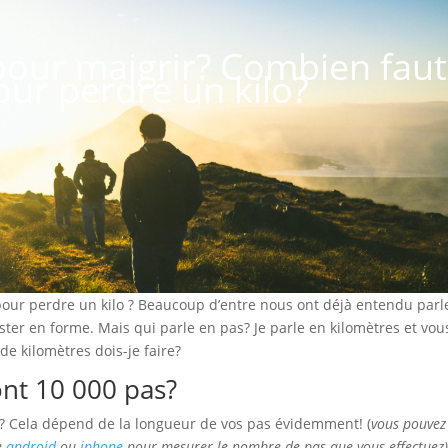
our maigrir? Combien faut
pour perdre un kilo?
our perdre un kilo ? Beaucoup d’entre nous ont déjà entendu parl
ster en forme. Mais qui parle en pas? Je parle en kilomètres et vou
de kilomètres dois-je faire?
nt 10 000 pas?
s? Cela dépend de la longueur de vos pas évidemment! (
vous pouvez
e
android
ou
iphone
pour mesurer le nombre de pas que vous effectuez