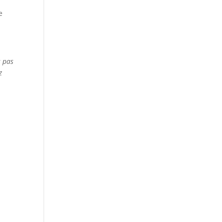
e
s pas
z