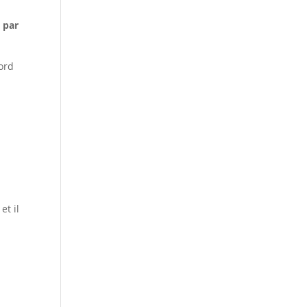
 par
ord
et il