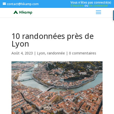
Vous n'êtes pas connecté(e)
contact@hikamp.com
S'inscrire
ou
Se connecter
10 randonnées près de
Lyon
Août 4, 2023
|
Lyon
,
randonnée
|
0 commentaires