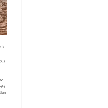
 la
vous
he
lète
tion