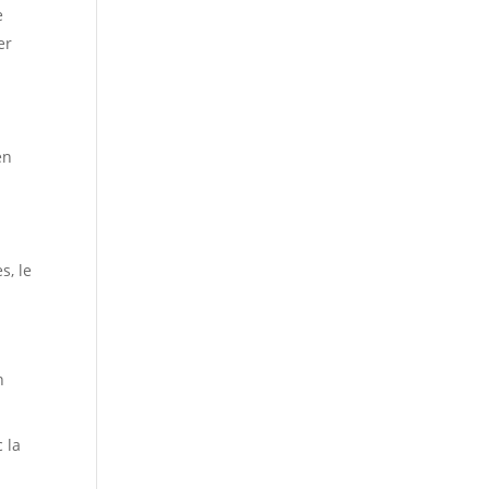
e
er
en
s, le
n
 la