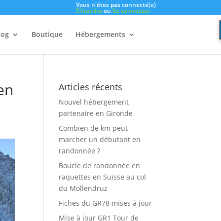
Vous n'êtes pas connecté(e)
S'inscrire
ou
Se connecter
log
Boutique
Hébergements
en
Articles récents
Nouvel hébergement
partenaire en Gironde
Combien de km peut
marcher un débutant en
randonnée ?
Boucle de randonnée en
raquettes en Suisse au col
du Mollendruz
Fiches du GR78 mises à jour
Mise à jour GR1 Tour de