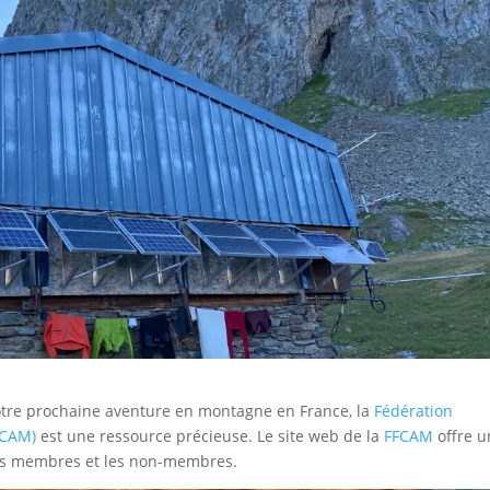
votre prochaine aventure en montagne en France, la
Fédération
FCAM)
est une ressource précieuse. Le site web de la
FFCAM
offre u
 les membres et les non-membres.