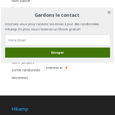
Non classé
Non classé
Gardons le contact
nouvelle fiche randonnée
Paris
Inscrivez-vous pour recevoir les mises à jour des randonnées
Hikamp. En plus, vous recevrez un Ebook gratuit!
pèlerinage
Rambouillet
randonnée
Envoyer
Royaume-Uni
Saint-Jacques
POWERED BY
sortie randonnée
vincennes
Hikamp