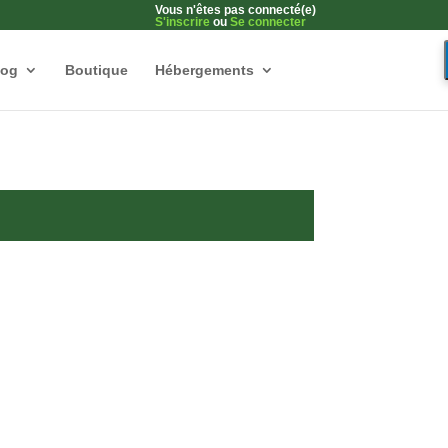
Vous n'êtes pas connecté(e)
S'inscrire
ou
Se connecter
log
Boutique
Hébergements