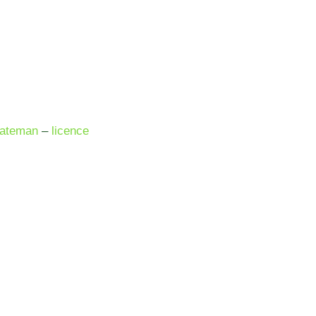
rateman
–
licence