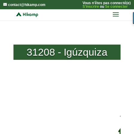
Vous n'êtes pas connecté(e)
contact@hikamp.com
S'inscrire
ou
Se connecter
31208 - Igúzquiza