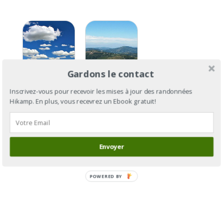
Gardons le contact
Inscrivez-vous pour recevoir les mises à jour des randonnées
Camino
Hikamp. En plus, vous recevrez un Ebook gratuit!
Camino
Francés,
Francés :
Section 6 :
de Saint-
de
Jean-Pied-
Ponferrada
Envoyer
de-Port à
à Saint-
Compostelle
Jacques-de-
Compostelle
POWERED BY