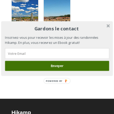
Gardons le contact
Camino
Inscrivez-vous pour recevoir les mises à jour des randonnées
Camino
Francés :
Hikamp. En plus, vous recevrez un Ebook gratuit!
Francés,
de Saint-
Section 5 :
Jean-Pied-
de León à
de-Port à
Ponferrada
Compostelle
Envoyer
POWERED BY
Hikamp