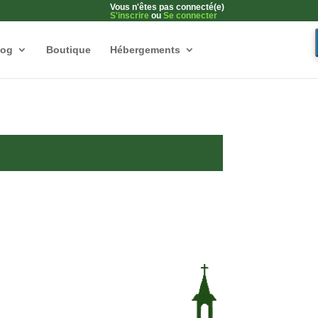
Vous n'êtes pas connecté(e)
S'inscrire
ou
Se connecter
log
Boutique
Hébergements