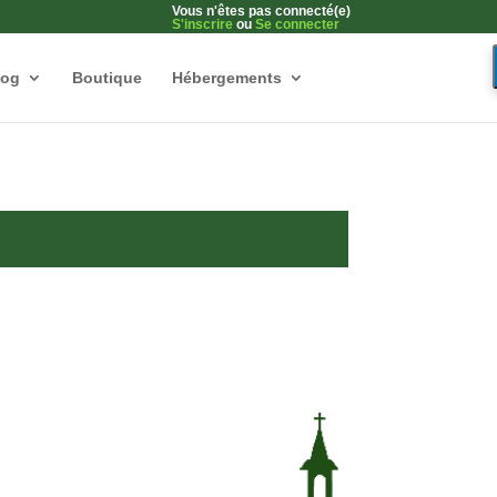
Vous n'êtes pas connecté(e)
S'inscrire
ou
Se connecter
log
Boutique
Hébergements