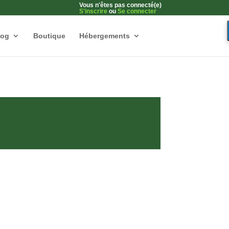
Vous n'êtes pas connecté(e)
S'inscrire
ou
Se connecter
log
Boutique
Hébergements