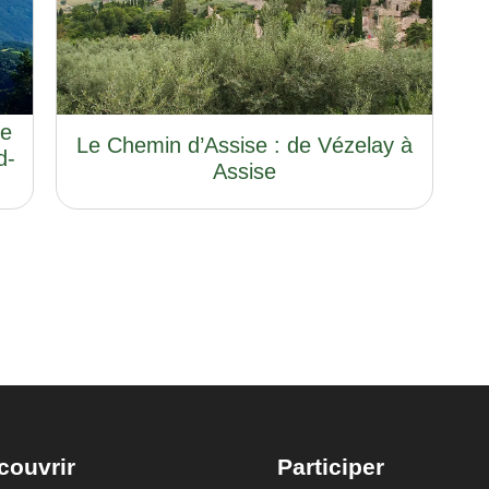
de
Le Chemin d’Assise : de Vézelay à
d-
Assise
couvrir
Participer