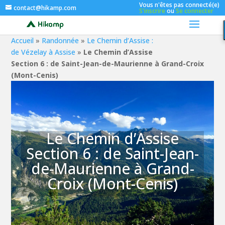
Vous n'êtes pas connecté(e)
contact@hikamp.com
S'inscrire
ou
Se connecter
Accueil
»
Randonnée
»
Le Chemin d’Assise :
de Vézelay à Assise
»
Le Chemin d’Assise
Section 6 : de Saint-Jean-de-Maurienne à Grand-Croix
(Mont-Cenis)
Le Chemin d’Assise
Section 6 : de Saint-Jean-
de-Maurienne à Grand-
Croix (Mont-Cenis)