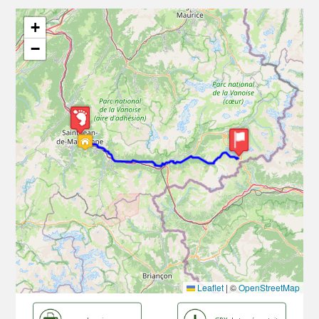
+
−
Leaflet
|
©
OpenStreetMap