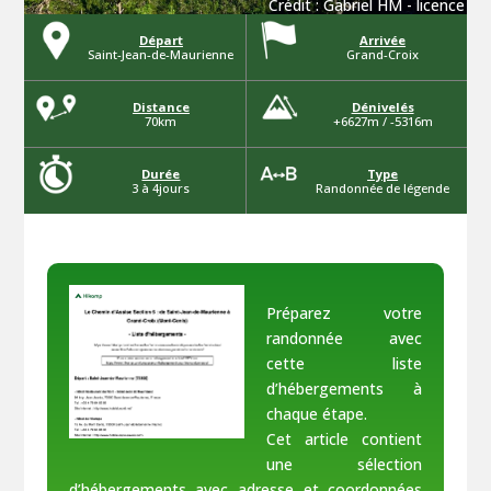
Crédit :
Gabriel HM
-
licence
Départ
Arrivée
Saint-Jean-de-Maurienne
Grand-Croix
Distance
Dénivelés
70km
+6627m / -5316m
Durée
Type
3 à 4jours
Randonnée de légende
Préparez votre
randonnée avec
cette liste
d’hébergements à
chaque étape.
Cet article contient
une sélection
d’hébergements avec adresse et coordonnées