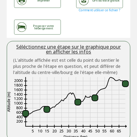
Imprimer
GPX du tracé gratuit
Comment utiliser ce fichier ?
Proposer votre
hébergement
Séléctionnez une étape sur le graphique pour
en afficher les infos
(L'altitude affichée est est celle du point du sentier le
plus proche de l'étape en question, et peut différer de
l'altitude du centre-ville/bourg de l'étape elle-même)
2000
1800
1600
Altitude (m)
1400
1200
1000
800
600
400
200
5
10
15
20
25
30
35
40
45
50
55
60
65
Distance (km)