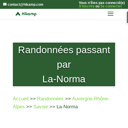
Vous n'êtes pas connecté(e)
contact@hikamp.com
S'inscrire
ou
Se connecter
Randonnées passant
par
La-Norma
Accueil
>>
Randonnées
>>
Auvergne-Rhône-
Alpes
>>
Savoie
>> La-Norma