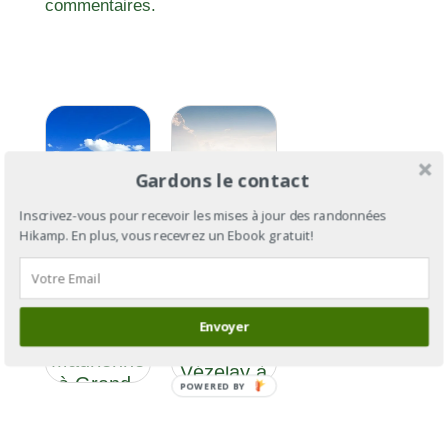
commentaires.
Gardons le contact
Le
Inscrivez-vous pour recevoir les mises à jour des randonnées
Hikamp. En plus, vous recevrez un Ebook gratuit!
Chemin
d’Assise
Le
Section 6
Chemin
: de Saint-
d’Assise :
Envoyer
Jean-de-
de
Maurienne
Vézelay à
à Grand-
POWERED BY
Assise
Croix
(Mont-