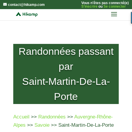
Vous n'êtes pas connecté(e)
contact@hikamp.com
S'inscrire
ou
Se connecter
Randonnées passant
par
Saint-Martin-De-La-
Porte
Accueil
>>
Randonnées
>>
Auvergne-Rhône-
Alpes
>>
Savoie
>> Saint-Martin-De-La-Porte