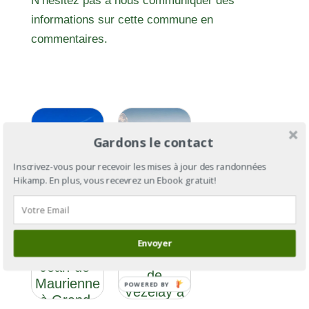
N’hésitez pas à nous communiquer des
informations sur cette commune en
commentaires.
Gardons le contact
Inscrivez-vous pour recevoir les mises à jour des randonnées
Hikamp. En plus, vous recevrez un Ebook gratuit!
Le
Chemin
d’Assise
Le
Section 6
Chemin
Envoyer
: de Saint-
d’Assise :
Jean-de-
de
Maurienne
POWERED BY
Vézelay à
à Grand-
Assise