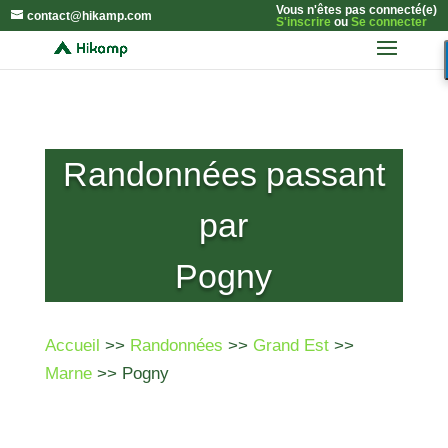
Vous n'êtes pas connecté(e)
contact@hikamp.com
S'inscrire
ou
Se connecter
Randonnées passant
par
Pogny
Accueil
>>
Randonnées
>>
Grand Est
>>
Marne
>> Pogny