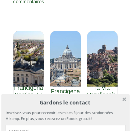
commentaires.
Via
GR®654 :
Via
Francigena
la Via
Francigena
Section 4 :
Vezeliensis,
: de
de Reims
de Brûly à
Gardons le contact
Cantorbéry
à Bar-sur-
Saint-
à Rome
Inscrivez-vous pour recevoir les mises à jour des randonnées
Aube
Palais
Hikamp. En plus, vous recevrez un Ebook gratuit!