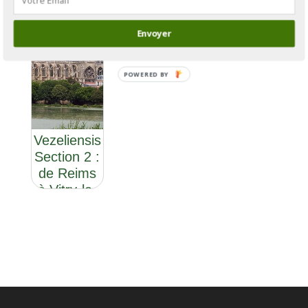
Envoyer
POWERED BY
GR®654 :
la Via
Vezeliensis
Section 2 :
de Reims
à Vitry-le-
François