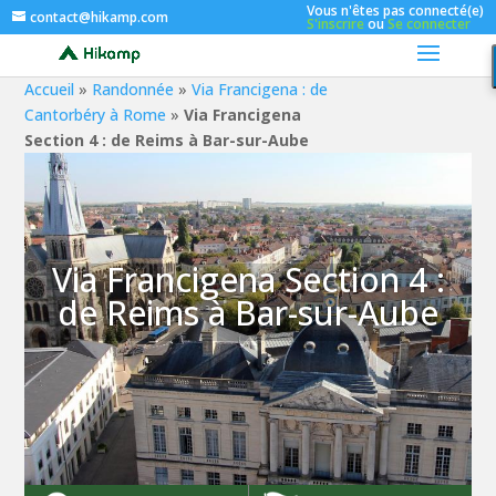
Vous n'êtes pas connecté(e)
contact@hikamp.com
S'inscrire
ou
Se connecter
Accueil
»
Randonnée
»
Via Francigena : de
Cantorbéry à Rome
»
Via Francigena
Section 4 : de Reims à Bar-sur-Aube
Via Francigena Section 4 :
de Reims à Bar-sur-Aube