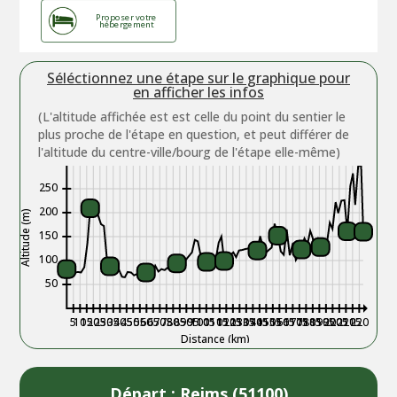
Proposer votre
hébergement
Séléctionnez une étape sur le graphique pour
en afficher les infos
(L'altitude affichée est est celle du point du sentier le
plus proche de l'étape en question, et peut différer de
l'altitude du centre-ville/bourg de l'étape elle-même)
250
200
Altitude (m)
150
100
50
5
10
15
20
25
30
35
40
45
50
55
60
65
70
75
80
85
90
95
100
105
110
115
120
125
130
135
140
145
150
155
160
165
170
175
180
185
190
195
200
205
210
215
220
Distance (km)
Départ : Reims (51100)