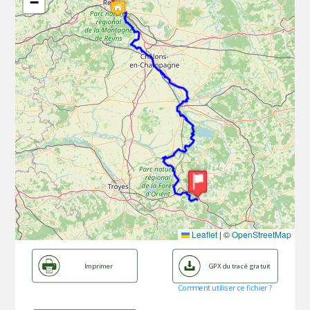
−
Leaflet
|
©
OpenStreetMap
Imprimer
GPX du tracé gratuit
Comment utiliser ce fichier ?