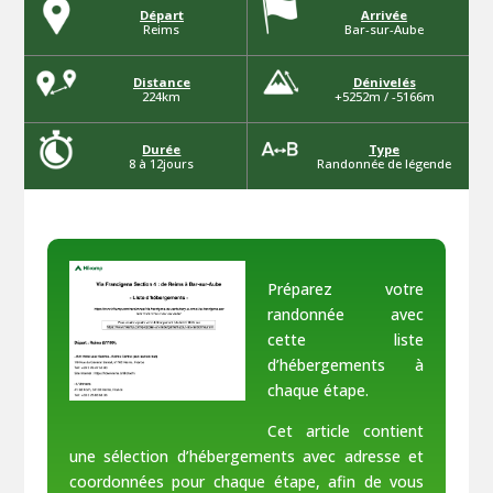
Départ
Arrivée
Reims
Bar-sur-Aube
Distance
Dénivelés
224km
+5252m / -5166m
Durée
Type
8 à 12jours
Randonnée de légende
Préparez votre
randonnée
avec
cette liste
d’hébergements à
chaque étape.
Cet article contient
une sélection d’hébergements avec adresse et
coordonnées pour chaque étape, afin de vous