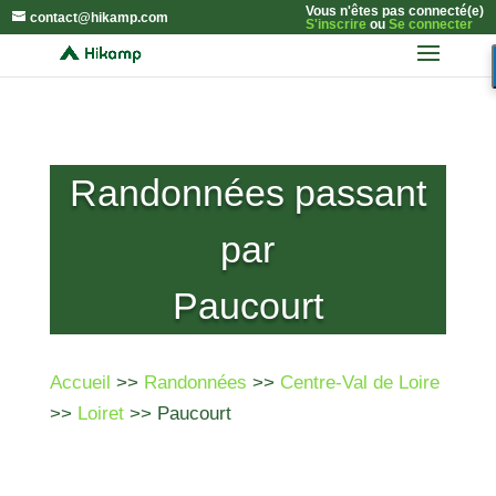
Vous n'êtes pas connecté(e)
contact@hikamp.com
S'inscrire
ou
Se connecter
Randonnées passant
par
Paucourt
Accueil
>>
Randonnées
>>
Centre-Val de Loire
>>
Loiret
>> Paucourt