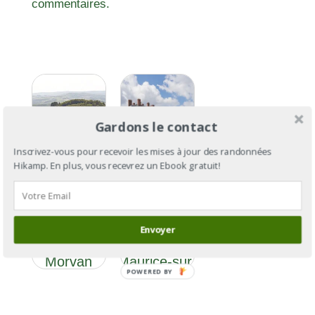
commentaires.
Gardons le contact
Inscrivez-vous pour recevoir les mises à jour des randonnées
Hikamp. En plus, vous recevrez un Ebook gratuit!
GR®13:
Du
GR®13
Gâtinais
Section 1: De
(Seine-et-
Fontainebleau
Envoyer
Marne) au
à Saint-
Morvan
Maurice-sur-
POWERED BY
(Saône-
Aveyron
et-Loire)