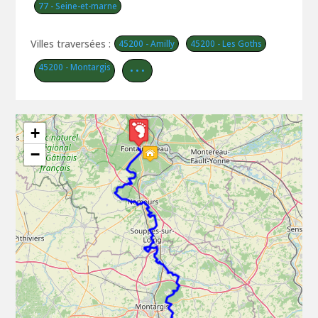
77 - Seine-et-marne
Villes traversées :
45200 - Amilly
45200 - Les Goths
45200 - Montargis
• • •
+
−