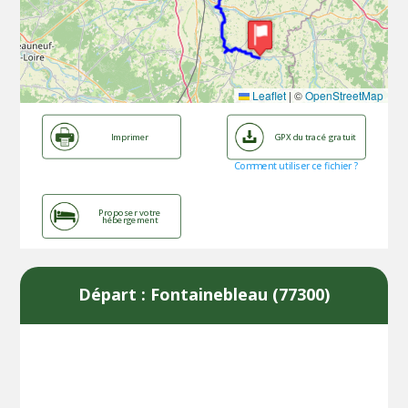
Leaflet
|
©
OpenStreetMap
Imprimer
GPX du tracé gratuit
Comment utiliser ce fichier ?
Proposer votre
hébergement
Départ : Fontainebleau (77300)