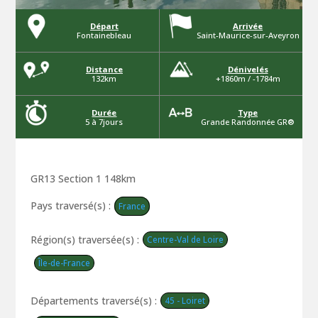
Départ
Arrivée
Fontainebleau
Saint-Maurice-sur-Aveyron
Distance
Dénivelés
132km
+1860m / -1784m
Durée
Type
5 à 7jours
Grande Randonnée GR®
GR13 Section 1 148km
Pays traversé(s) :
France
Région(s) traversée(s) :
Centre-Val de Loire
Île-de-France
Départements traversé(s) :
45 - Loiret