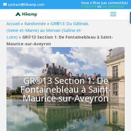
Vous n'êtes pas connecté(e)
contact@hikamp.com
S'inscrire
ou
Se connecter
Accueil
»
Randonnée
»
GR®13: Du Gâtinais
(Seine-et-Marne) au Morvan (Saône-et-
Loire)
»
GR®13 Section 1: De Fontainebleau à Saint-
Maurice-sur-Aveyron
GR®13 Section 1: De
Fontainebleau à Saint-
Maurice-sur-Aveyron