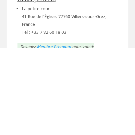
La petite cour
41 Rue de l’Église, 77760 Villiers-sous-Grez,
France
Tel : +33 7 82 60 18 03
Devenez
Membre Premium
pour voir +
d'hébergements
Voir les hébergements
Proposez votre hébergement
Consultez la fiche de la ville
Voir les communes traversées