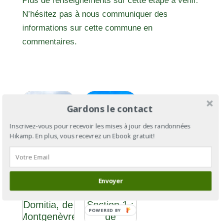
Plus de renseignements sur cette étape à venir.
N’hésitez pas à nous communiquer des
informations sur cette commune en
commentaires.
Gardons le contact
Inscrivez-vous pour recevoir les mises à jour des randonnées
Hikamp. En plus, vous recevrez un Ebook gratuit!
GR®653D :
GR®653D :
la Via
Envoyer
la Via
Domitia
Domitia, de
Section 1 :
POWERED BY
Montgenèvre
de