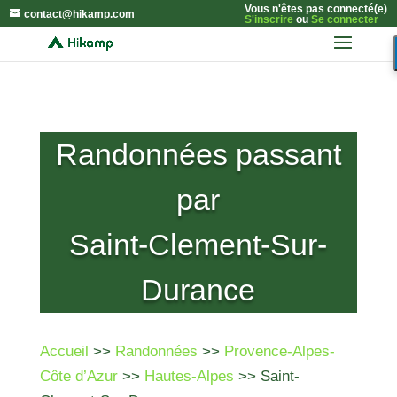
Vous n'êtes pas connecté(e)
contact@hikamp.com
S'inscrire
ou
Se connecter
Randonnées passant
par
Saint-Clement-Sur-
Durance
Accueil
>>
Randonnées
>>
Provence-Alpes-
Côte d’Azur
>>
Hautes-Alpes
>> Saint-