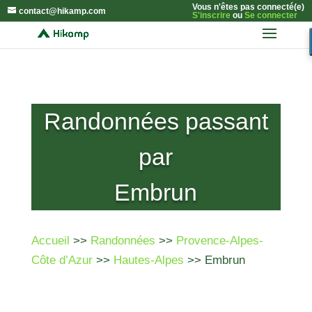
Vous n'êtes pas connecté(e)
contact@hikamp.com
S'inscrire
ou
Se connecter
Randonnées passant
par
Embrun
Accueil
>>
Randonnées
>>
Provence-Alpes-
Côte d’Azur
>>
Hautes-Alpes
>> Embrun