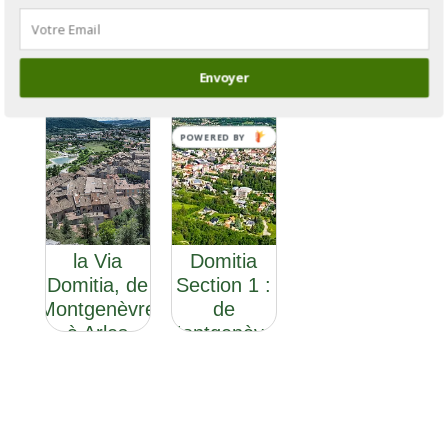
Envoyer
POWERED BY
GR®653D :
GR®653D :
la Via
la Via
Domitia
Domitia, de
Section 1 :
Montgenèvre
de
à Arles
Montgenèvre
à Sisteron