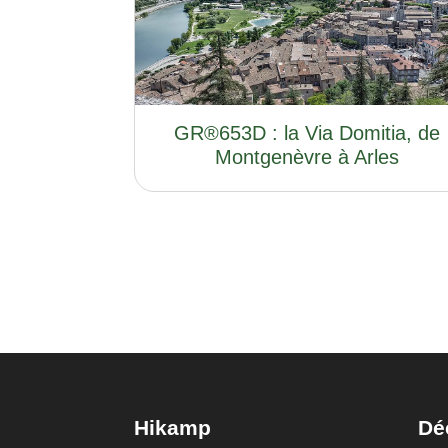
GR®653D : la Via Domitia, de
Montgenèvre à Arles
Hikamp
Dé