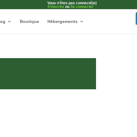
Vous n'êtes pas connecté(e)
S'inscrire
ou
Se connecter
log
Boutique
Hébergements