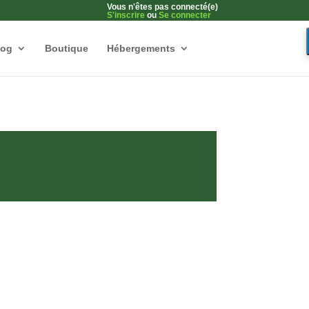
Vous n'êtes pas connecté(e)
S'inscrire
ou
Se connecter
log
Boutique
Hébergements