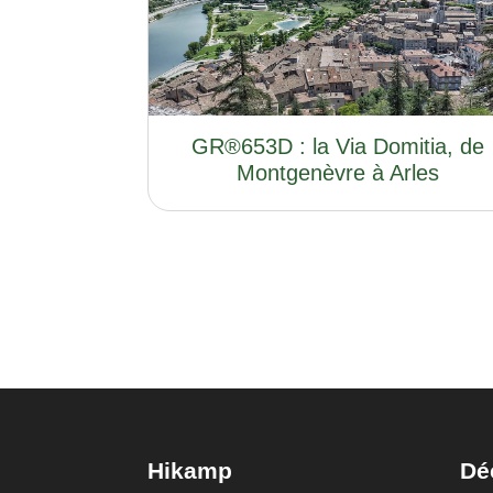
GR®653D : la Via Domitia, de
Montgenèvre à Arles
Hikamp
Dé