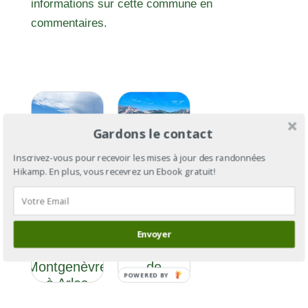
informations sur cette commune en
commentaires.
Gardons le contact
Inscrivez-vous pour recevoir les mises à jour des randonnées
Hikamp. En plus, vous recevrez un Ebook gratuit!
GR®653D :
GR®653D :
la Via
la Via
Domitia
Envoyer
Domitia, de
Section 1 :
Montgenèvre
de
POWERED BY
à Arles
Montgenèvre
à Sisteron