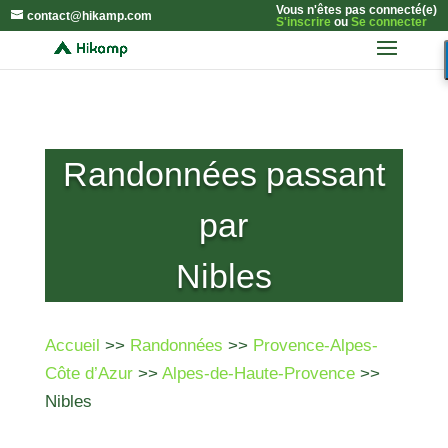
Vous n'êtes pas connecté(e)
contact@hikamp.com
S'inscrire
ou
Se connecter
Randonnées passant
par
Nibles
Accueil
>>
Randonnées
>>
Provence-Alpes-
Côte d’Azur
>>
Alpes-de-Haute-Provence
>>
Nibles