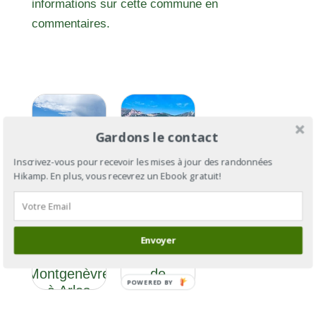
informations sur cette commune en
commentaires.
Gardons le contact
Inscrivez-vous pour recevoir les mises à jour des randonnées
Hikamp. En plus, vous recevrez un Ebook gratuit!
GR®653D :
GR®653D :
la Via
la Via
Domitia
Envoyer
Domitia, de
Section 1 :
Montgenèvre
de
POWERED BY
à Arles
Montgenèvre
à Sisteron