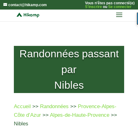
Vous n'êtes pas connecté(e)
contact@hikamp.com
S'inscrire
ou
Se connecter
Randonnées passant
par
Nibles
Accueil
>>
Randonnées
>>
Provence-Alpes-
Côte d’Azur
>>
Alpes-de-Haute-Provence
>>
Nibles