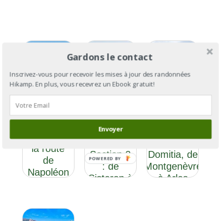
Gardons le contact
Inscrivez-vous pour recevoir les mises à jour des randonnées
Hikamp. En plus, vous recevrez un Ebook gratuit!
GR®653D
Envoyer
: la Via
GR®653D :
GR®406 :
Domitia
la Via
la route
Section 2
Domitia, de
de
POWERED BY
: de
Montgenèvre
Napoléon
Sisteron à
à Arles
Arles