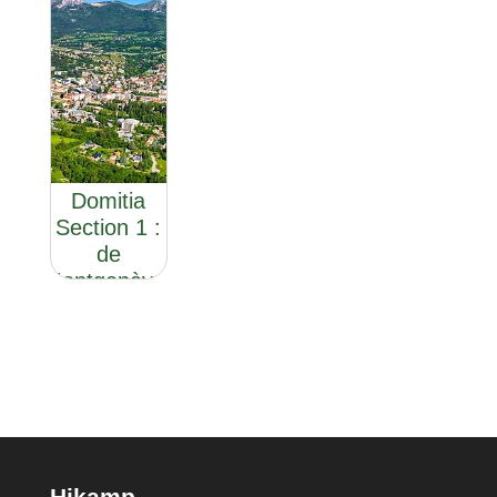
GR®653D :
la Via
Domitia
Section 1 :
de
Montgenèvre
à Sisteron
Hikamp