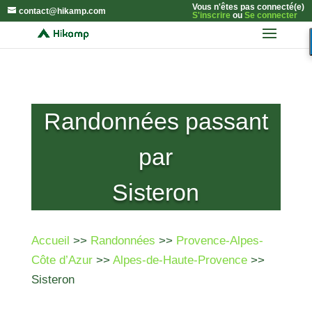
Vous n'êtes pas connecté(e)
contact@hikamp.com
S'inscrire
ou
Se connecter
Randonnées passant
par
Sisteron
Accueil
>>
Randonnées
>>
Provence-Alpes-
Côte d’Azur
>>
Alpes-de-Haute-Provence
>>
Sisteron