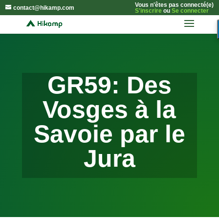
Vous n'êtes pas connecté(e)
contact@hikamp.com
S'inscrire
ou
Se connecter
GR59: Des
Vosges à la
Savoie par le
Jura