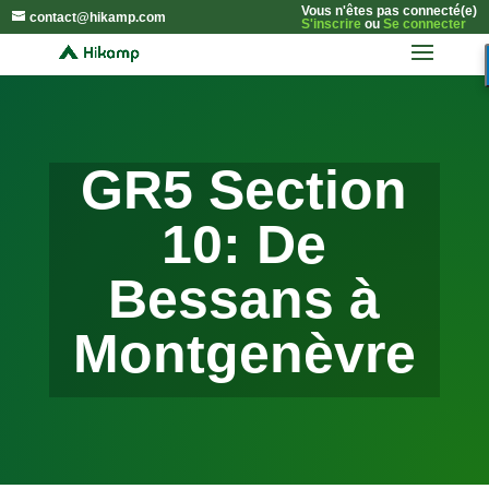
Vous n'êtes pas connecté(e)
contact@hikamp.com
S'inscrire
ou
Se connecter
GR5 Section
10: De
Bessans à
Montgenèvre