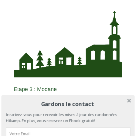
Etape 3 : Modane
Distance depuis le départ : 71km
Gardons le contact
Distance depuis l’étape 2 : 14km
Inscrivez-vous pour recevoir les mises à jour des randonnées
Hébergements
Hikamp. En plus, vous recevrez un Ebook gratuit!