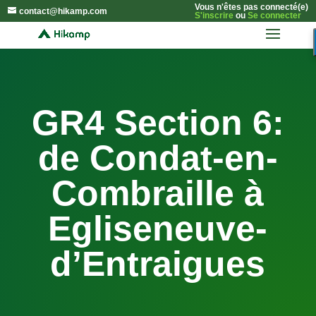
Vous n'êtes pas connecté(e)
contact@hikamp.com
S'inscrire
ou
Se connecter
GR4 Section 6:
de Condat-en-
Combraille à
Egliseneuve-
d’Entraigues