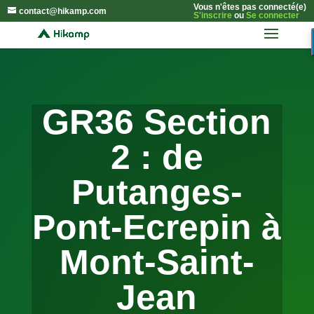
Vous n'êtes pas connecté(e)
contact@hikamp.com
S'inscrire
ou
Se connecter
GR36 Section
2 : de
Putanges-
Pont-Ecrepin à
Mont-Saint-
Jean