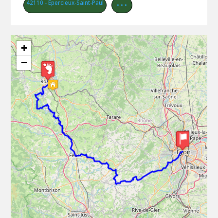
42110 - Épercieux-Saint-Paul
• • •
+
−