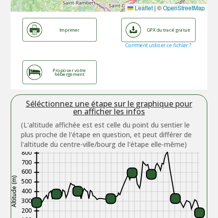
Leaflet
|
©
OpenStreetMap
Imprimer
GPX du tracé gratuit
Comment utiliser ce fichier ?
Proposer votre
hébergement
Séléctionnez une étape sur le graphique pour
en afficher les infos
(L'altitude affichée est est celle du point du sentier le
plus proche de l'étape en question, et peut différer de
l'altitude du centre-ville/bourg de l'étape elle-même)
800
700
600
Altitude (m)
500
400
300
200