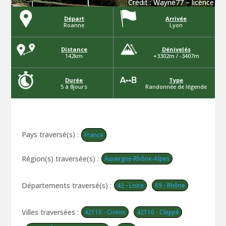
Crédit :
Wayne77
–
licence
Départ
Arrivée
Roanne
Lyon
Distance
Dénivelés
142km
+3302m / -3407m
Durée
Type
5 à 8jours
Randonnée de légende
Pays traversé(s) :
France
Région(s) traversée(s) :
Auvergne-Rhône-Alpes
Départements traversé(s) :
42 - Loire
69 - Rhône
Villes traversées :
42110 - Civens
42110 - Cleppé