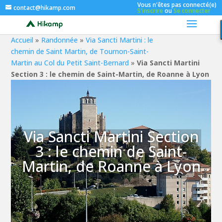
Vous n'êtes pas connecté(e)
contact@hikamp.com
S'inscrire
ou
Se connecter
Accueil
»
Randonnée
»
Via Sancti Martini : le
chemin de Saint Martin, de Tournon-Saint-
Martin au Col du Petit Saint-Bernard
»
Via Sancti Martini
Section 3 : le chemin de Saint-Martin, de Roanne à Lyon
Via Sancti Martini Section
3 : le chemin de Saint-
Martin, de Roanne à Lyon