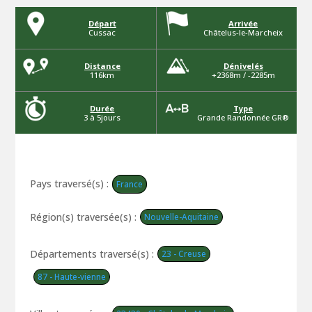
Départ
Arrivée
Cussac
Châtelus-le-Marcheix
Distance
Dénivelés
116km
+2368m / -2285m
Durée
Type
3 à 5jours
Grande Randonnée GR®
Pays traversé(s) :
France
Région(s) traversée(s) :
Nouvelle-Aquitaine
Départements traversé(s) :
23 - Creuse
87 - Haute-vienne