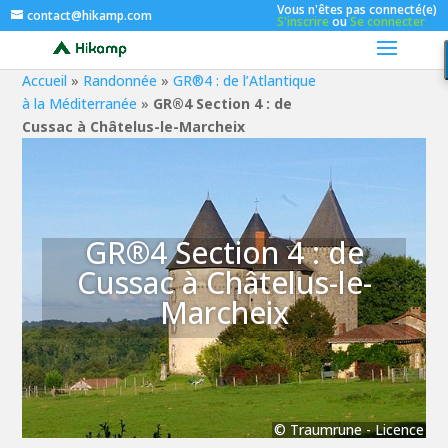
Vous n'êtes pas connecté(e)
contact@hikamp.com
S'inscrire
ou
Se connecter
Accueil
»
Randonnée
»
GR®4 : de l’Atlantique
à la Méditerranée
»
GR®4 Section 4 : de
Cussac à Châtelus-le-Marcheix
GR®4 Section 4 : de
Cussac à Châtelus-le-
Marcheix
©
Traumrune
-
Licence