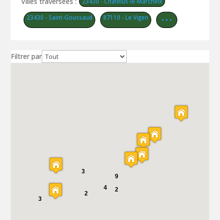
Villes traversées :
23430 - Châtelus-le-Marcheix
23430 - Saint-Goussaud
87110 - Le Vigen
• • •
Filtrer par
3
9
4
2
2
3