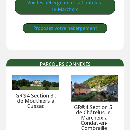
Voir les hébergements à Châtelus-
le-Marcheix
Proposez votre hébergement
PARCOURS CONNEXES
GR®4 Section 3 :
de Mouthiers à
Cussac
GR®4 Section 5 :
de Châtelus-le-
Marcheix à
Condat-en-
Combraille