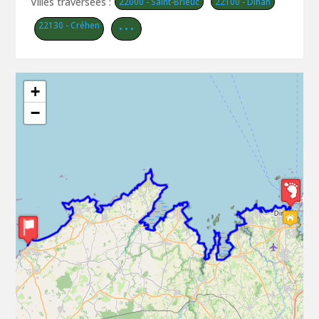
Villes traversées :
22000 - Saint-Brieuc
22100 - Dinan
22130 - Créhen
• • •
+
−