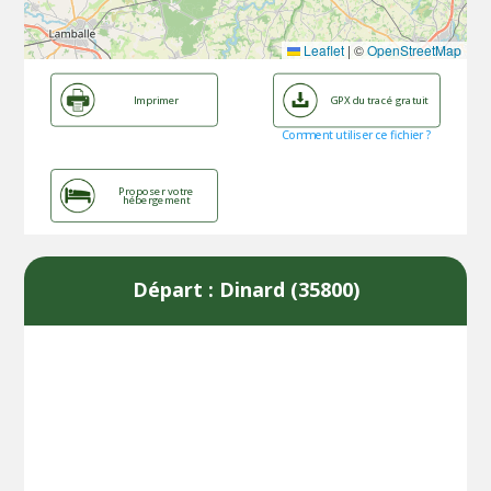
Leaflet
|
©
OpenStreetMap
Imprimer
GPX du tracé gratuit
Comment utiliser ce fichier ?
Proposer votre
hébergement
Départ : Dinard (35800)