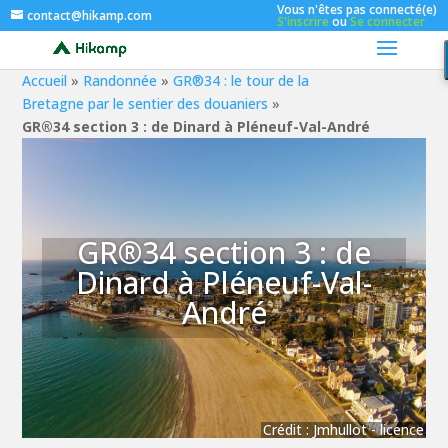
Vous n'êtes pas connecté(e)
contact@hikamp.com
S'inscrire
ou
Se connecter
Accueil
»
Randonnée
»
GR®34 : le tour de la
Bretagne par le sentier des douaniers
»
GR®34 section 3 : de Dinard à Pléneuf-Val-André
GR®34 section 3 : de
Dinard à Pléneuf-Val-
André
Crédit :
Jmhullot
-
licence