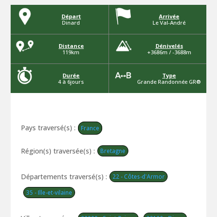
Départ
Arrivée
Dinard
Le Val-André
Distance
Dénivelés
119km
+3686m / -3688m
Durée
Type
4 à 6jours
Grande Randonnée GR®
Pays traversé(s) :
France
Région(s) traversée(s) :
Bretagne
Départements traversé(s) :
22 - Côtes-d'Armor
35 - Ille-et-vilaine