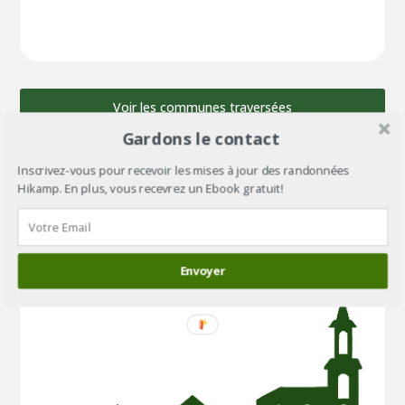
Voir les communes traversées
Gardons le contact
Inscrivez-vous pour recevoir les mises à jour des randonnées
Étape 4 : Sainte-Reine-de-Bretagne
Hikamp. En plus, vous recevrez un Ebook gratuit!
Distance depuis le départ : 66km
Distance depuis l‘étape 3 : 19km
Envoyer