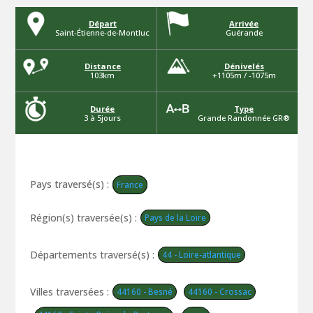
Départ
Arrivée
Saint-Étienne-de-Montluc
Guérande
Distance
Dénivelés
103km
+1105m / -1075m
Durée
Type
3 à 5jours
Grande Randonnée GR®
Pays traversé(s) :
France
Région(s) traversée(s) :
Pays de la Loire
Départements traversé(s) :
44 - Loire-atlantique
Villes traversées :
44160 - Besné
44160 - Crossac