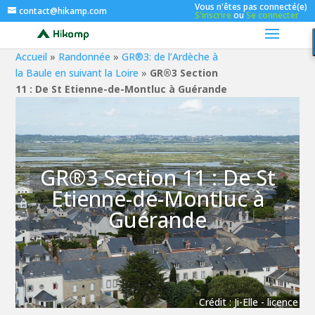
Vous n'êtes pas connecté(e)
contact@hikamp.com
S'inscrire
ou
Se connecter
Accueil
»
Randonnée
»
GR®3: de l’Ardèche à
la Baule en suivant la Loire
»
GR®3 Section
11 : De St Etienne-de-Montluc à Guérande
GR®3 Section 11 : De St
Etienne-de-Montluc à
Guérande
Crédit :
Ji-Elle
-
licence