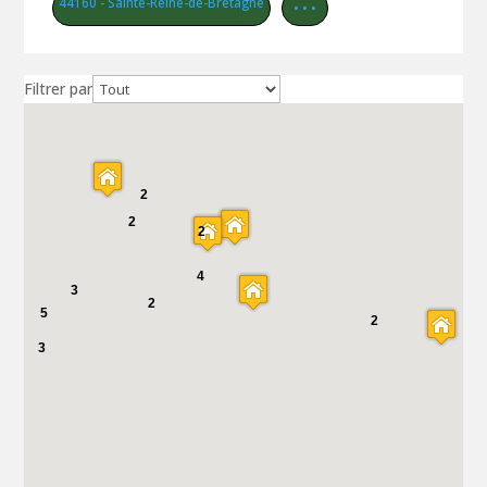
44160 - Sainte-Reine-de-Bretagne
• • •
Filtrer par
2
2
2
4
3
2
5
2
3
2