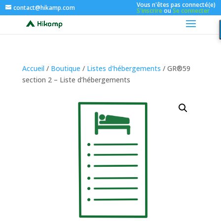
Vous n'êtes pas connecté(e)
contact@hikamp.com
S'inscrire
ou
Se connecter
Accueil
/
Boutique
/
Listes d'hébergements
/ GR®59
section 2 – Liste d’hébergements