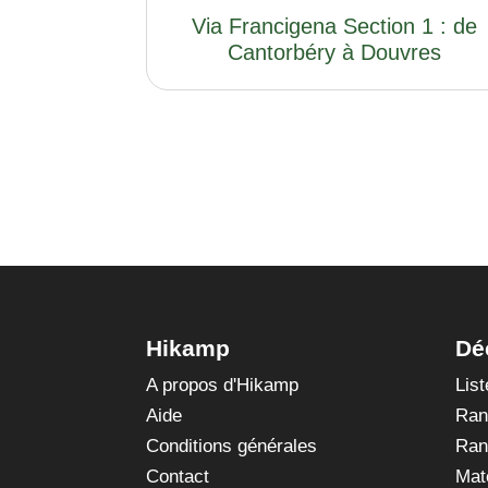
Via Francigena Section 1 : de
Cantorbéry à Douvres
Hikamp
Dé
A propos d'Hikamp
Lis
Aide
Ran
Conditions générales
Ran
Contact
Mat