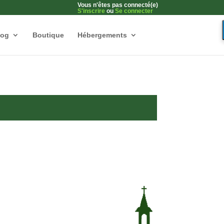
Vous n'êtes pas connecté(e)
S'inscrire
ou
Se connecter
log
Boutique
Hébergements