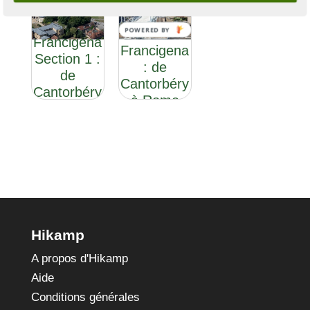
Via
POWERED BY
Via
Francigena
Francigena
Section 1 :
: de
de
Cantorbéry
Cantorbéry
à Rome
à Douvres
Hikamp
A propos d'Hikamp
Aide
Conditions générales