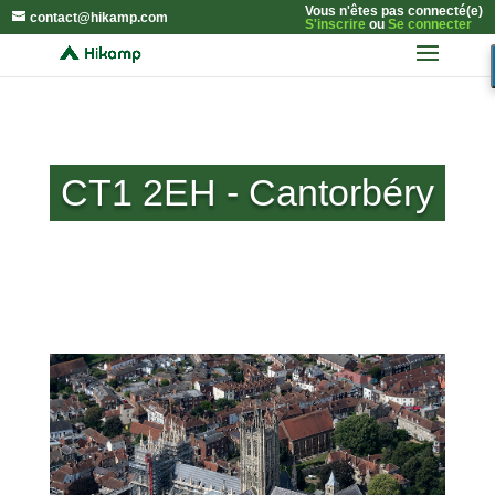
Vous n'êtes pas connecté(e)
contact@hikamp.com
S'inscrire
ou
Se connecter
CT1 2EH - Cantorbéry